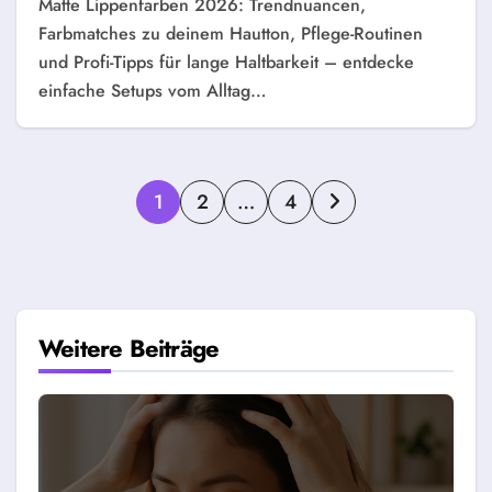
Matte Lippenfarben 2026: Trendnuancen,
Farbmatches zu deinem Hautton, Pflege-Routinen
und Profi-Tipps für lange Haltbarkeit – entdecke
einfache Setups vom Alltag…
Seitennummerierung
1
2
…
4
der
Beiträge
Weitere Beiträge