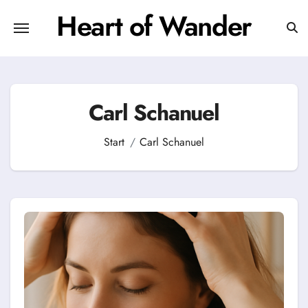
Zum
Heart of Wander
Inhalt
springen
Carl Schanuel
Start
Carl Schanuel